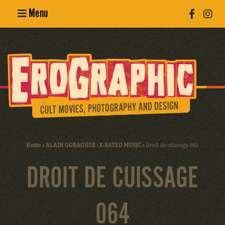
Menu
Poster
Design
Erotic
Photography
Cult Movies
Home
»
ALAIN GORAGUER : X-RATED MUSIC
»
Droit de cuissage 064
Art Books
DROIT DE CUISSAGE
064